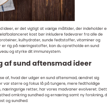
ideer, er det vigtigt at vælge måltider, der indeholder 
velafbalanceret kost bør inkludere fødevarer fra alle de
roteiner, kulhydrater, sunde fedtstoffer, vitaminer og
 er rig på næringsstoffer, kan du opretholde en sund
iveau og styrke dit immunsystem.
ng af sund aftensmad ideer
se af, hvad der udgør en sund aftensmad, ændret sig
er var større og fokus lå på tungere, mere fedtholdige
te, næringsrige retter, har vores madvaner evolveret. Det
idsthed omkring sundhed og ernæring samt ny forskning, 
st og sundhed.