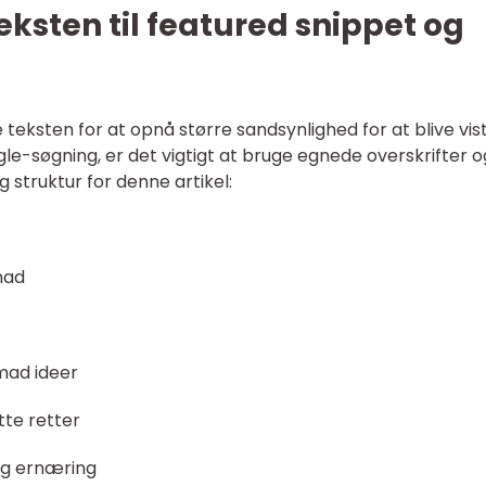
eksten til featured snippet og
 teksten for at opnå større sandsynlighed for at blive vis
e-søgning, er det vigtigt at bruge egnede overskrifter o
g struktur for denne artikel:
mad
smad ideer
tte retter
og ernæring