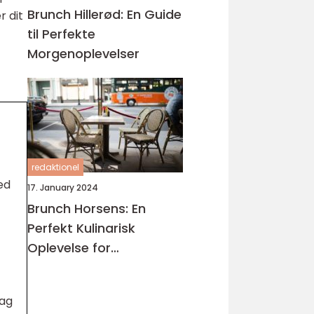
Brunch Hillerød: En Guide
r dit
til Perfekte
Morgenoplevelser
redaktionel
ed
17. January 2024
Brunch Horsens: En
Perfekt Kulinarisk
Oplevelse for
Eventyrrejsende og
Backpackere
dag