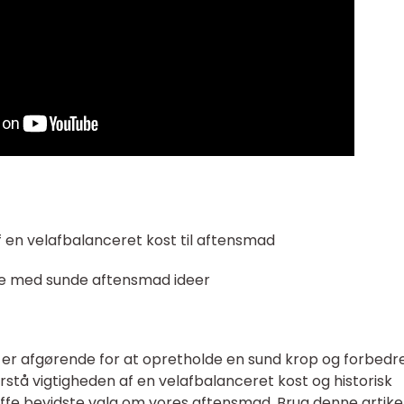
 en velafbalanceret kost til aftensmad
ere med sunde aftensmad ideer
er afgørende for at opretholde en sund krop og forbedr
rstå vigtigheden af en velafbalanceret kost og historisk
æffe bevidste valg om vores aftensmad. Brug denne artike