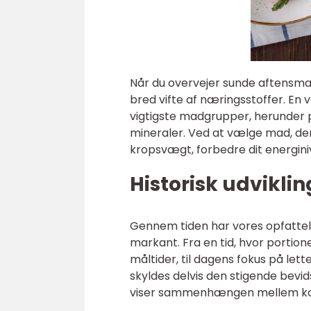
Når du overvejer sunde aftensmad 
bred vifte af næringsstoffer. En 
vigtigste madgrupper, herunder p
mineraler. Ved at vælge mad, der
kropsvægt, forbedre dit energin
Historisk udvikli
Gennem tiden har vores opfattel
markant. Fra en tid, hvor portion
måltider, til dagens fokus på let
skyldes delvis den stigende bev
viser sammenhængen mellem ko