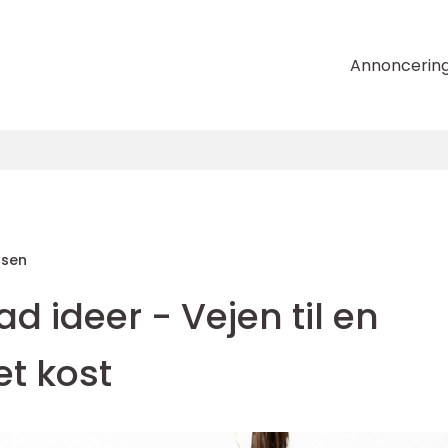
Annoncerin
nsen
 ideer - Vejen til en
et kost