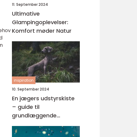
11. September 2024
Ultimative
Glampingoplevelser:
behov
Komfort møder Natur
ad
en
inspiration
10. September 2024
En jægers udstyrskiste
– guide til
grundlæggende
jagtudstyr