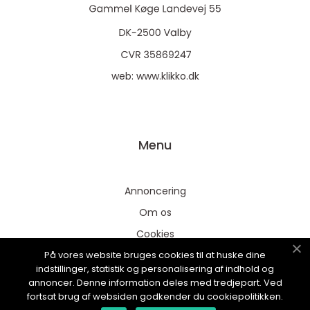
web:
www.klikko.dk
Menu
Annoncering
Om os
Cookies
På vores website bruges cookies til at huske dine
Kontakt os
indstillinger, statistik og personalisering af indhold og
Sitemap
annoncer. Denne information deles med tredjepart. Ved
fortsat brug af websiden godkender du cookiepolitikken.