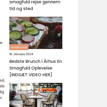
smagfuld rejse gennem
tid og sted
m
le
redaktionel
18. January 2024
Bedste Brunch i Århus En
Smagfuld Oplevelse
[INDSÆT VIDEO HER]
ed,
ale
lig
v.