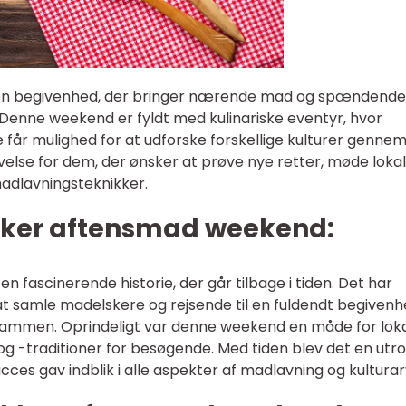
n begivenhed, der bringer nærende mad og spændende
enne weekend er fyldt med kulinariske eventyr, hvor
får mulighed for at udforske forskellige kulturer genne
velse for dem, der ønsker at prøve nye retter, møde loka
adlavningsteknikker.
kker aftensmad weekend:
fascinerende historie, der går tilbage i tiden. Det har
 at samle madelskere og rejsende til en fuldendt begivenh
n sammen. Oprindeligt var denne weekend en måde for lok
 -traditioner for besøgende. Med tiden blev det en utro
es gav indblik i alle aspekter af madlavning og kulturar