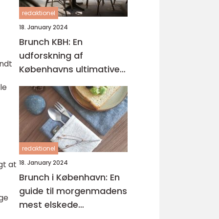
redaktionel
18. January 2024
Brunch KBH: En
udforskning af
ndt
Københavns ultimative
brunchoplevelser
le
redaktionel
18. January 2024
gt at
Brunch i København: En
guide til morgenmadens
ige
mest elskede
kombination