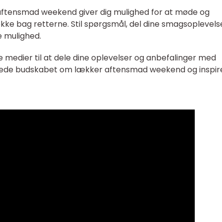
aftensmad weekend giver dig mulighed for at møde og
kke bag retterne. Stil spørgsmål, del dine smagsoplevels
e mulighed.
le medier til at dele dine oplevelser og anbefalinger med
rede budskabet om lækker aftensmad weekend og inspir