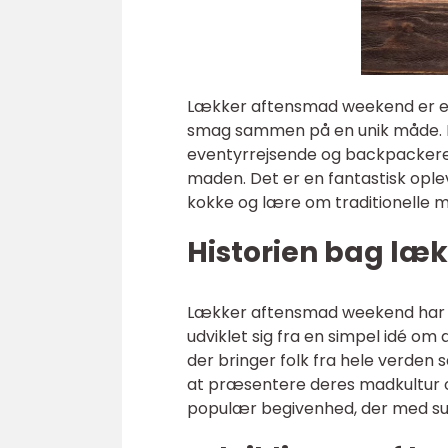
Lækker aftensmad weekend er e
smag sammen på en unik måde. D
eventyrrejsende og backpackere 
maden. Det er en fantastisk ople
kokke og lære om traditionelle m
Historien bag læ
Lækker aftensmad weekend har en 
udviklet sig fra en simpel idé om
der bringer folk fra hele verde
at præsentere deres madkultur og
populær begivenhed, der med succ