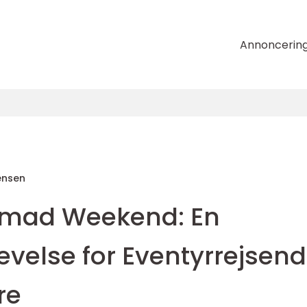
Annoncerin
ensen
smad Weekend: En
velse for Eventyrrejsen
re