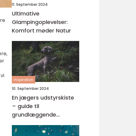
11. September 2024
Ultimative
re
Glampingoplevelser:
Komfort møder Natur
re,
er
vi
inspiration
10. September 2024
En jægers udstyrskiste
– guide til
grundlæggende
jagtudstyr