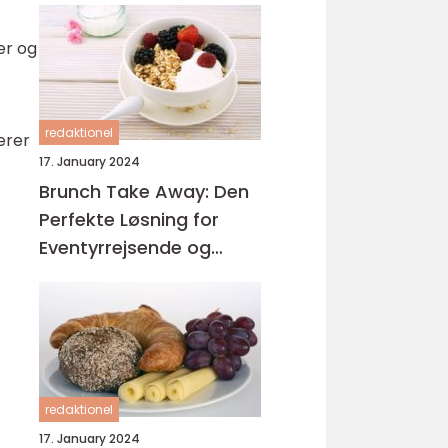
er og
redaktionel
erer
17. January 2024
Brunch Take Away: Den
Perfekte Løsning for
Eventyrrejsende og
Backpackere
redaktionel
17. January 2024