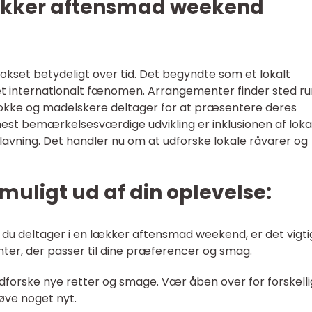
lækker aftensmad weekend
set betydeligt over tid. Det begyndte som et lokalt
t internationalt fænomen. Arrangementer finder sted ru
kokke og madelskere deltager for at præsentere deres
est bemærkelsesværdige udvikling er inklusionen af loka
avning. Det handler nu om at udforske lokale råvarer og
t muligt ud af din oplevelse:
n du deltager i en lækker aftensmad weekend, er det vigti
r, der passer til dine præferencer og smag.
 udforske nye retter og smage. Vær åben over for forskell
røve noget nyt.