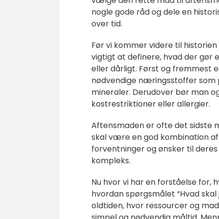
vælge den rette mad til aftensmad
nogle gode råd og dele en histor
over tid.
Før vi kommer videre til historien
vigtigt at definere, hvad der gø
eller dårligt. Først og fremmest e
nødvendige næringsstoffer som pro
mineraler. Derudover bør man og
kostrestriktioner eller allergier.
Aftensmaden er ofte det sidste må
skal være en god kombination af
forventninger og ønsker til dere
kompleks.
Nu hvor vi har en forståelse for,
hvordan spørgsmålet “Hvad skal je
oldtiden, hvor ressourcer og m
simpel og nødvendig måltid. Menn