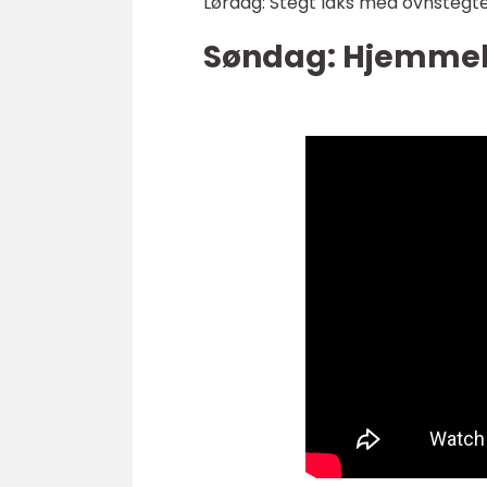
Lørdag: Stegt laks med ovnstegt
Søndag: Hjemmela