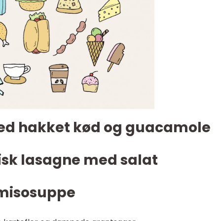
ed hakket kød og guacamole
isk lasagne med salat
 misosuppe