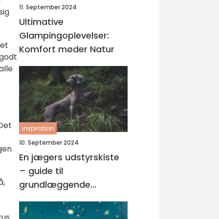
g
11. September 2024
sig
Ultimative
Glampingoplevelser:
det
Komfort møder Natur
 godt
alle
e
 Det
inspiration
10. September 2024
gen
En jægers udstyrskiste
– guide til
å,
grundlæggende
jagtudstyr
kus