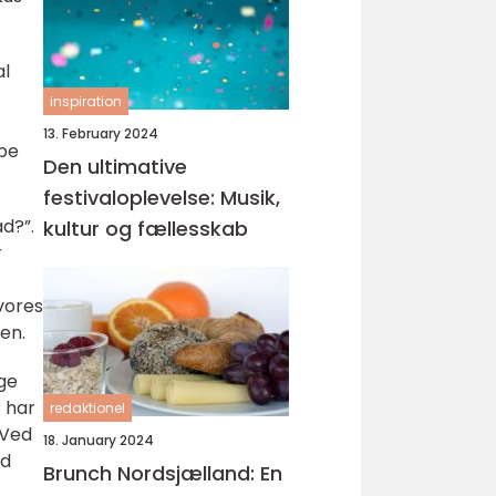
al
inspiration
13. February 2024
abe
Den ultimative
festivaloplevelse: Musik,
ad?”.
kultur og fællesskab
r
vores
en.
age
r har
redaktionel
 Ved
18. January 2024
ad
Brunch Nordsjælland: En