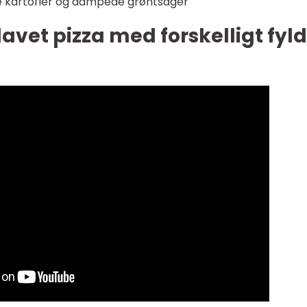
e kartofler og dampede grøntsager
vet pizza med forskelligt fyld