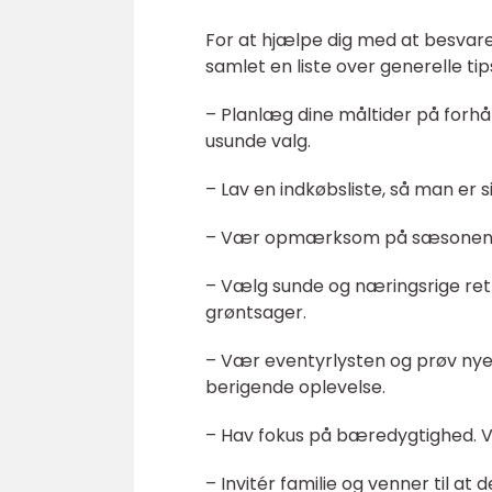
For at hjælpe dig med at besvare
samlet en liste over generelle tip
– Planlæg dine måltider på forh
usunde valg.
– Lav en indkøbsliste, så man er s
– Vær opmærksom på sæsonens råv
– Vælg sunde og næringsrige rett
grøntsager.
– Vær eventyrlysten og prøv nye
berigende oplevelse.
– Hav fokus på bæredygtighed. Væ
– Invitér familie og venner til at