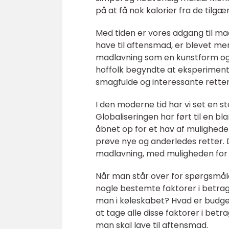
på at få nok kalorier fra de tilg
Med tiden er vores adgang til m
have til aftensmad, er blevet m
madlavning som en kunstform og 
hoffolk begyndte at eksperimente
smagfulde og interessante retter
I den moderne tid har vi set en st
Globaliseringen har ført til en bl
åbnet op for et hav af mulighede
prøve nye og anderledes retter. 
madlavning, med muligheden for at
Når man står over for spørgsmålet
nogle bestemte faktorer i betrag
man i køleskabet? Hvad er budge
at tage alle disse faktorer i bet
man skal lave til aftensmad.