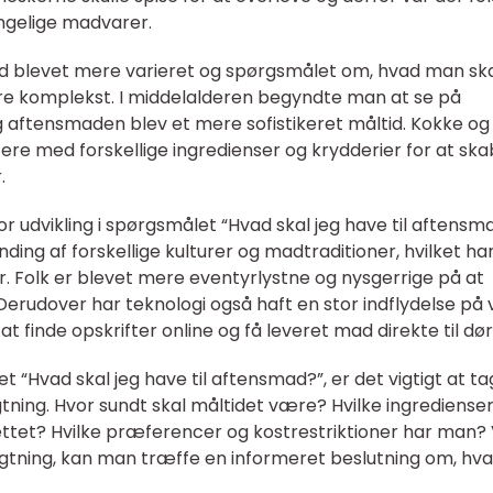
ængelige madvarer.
ad blevet mere varieret og spørgsmålet om, hvad man sk
ere komplekst. I middelalderen begyndte man at se på
aftensmaden blev et mere sofistikeret måltid. Kokke og
re med forskellige ingredienser og krydderier for at sk
.
or udvikling i spørgsmålet “Hvad skal jeg have til aftensm
anding af forskellige kulturer og madtraditioner, hvilket ha
r. Folk er blevet mere eventyrlystne og nysgerrige på at
Derudover har teknologi også haft en stor indflydelse på 
 finde opskrifter online og få leveret mad direkte til dør
 “Hvad skal jeg have til aftensmad?”, er det vigtigt at t
tning. Hvor sundt skal måltidet være? Hvilke ingrediense
ttet? Hvilke præferencer og kostrestriktioner har man?
ragtning, kan man træffe en informeret beslutning om, hv