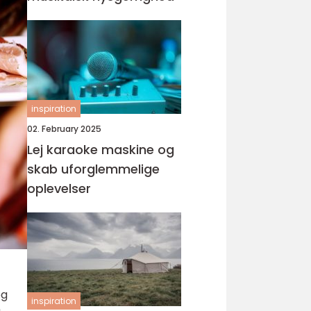
inspiration
02. February 2025
Lej karaoke maskine og
skab uforglemmelige
oplevelser
og
inspiration