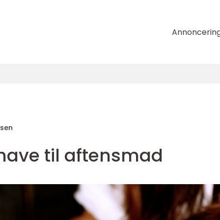
Annoncerin
nsen
have til aftensmad