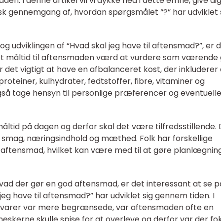
en. I denne artikel vil vi dykke ned i dette emne, give di
isk gennemgang af, hvordan spørgsmålet “?” har udviklet 
 og udviklingen af “Hvad skal jeg have til aftensmad?”, er 
r et måltid til aftensmaden værd at vurdere som værende
r det vigtigt at have en afbalanceret kost, der inkluderer 
teiner, kulhydrater, fedtstoffer, fibre, vitaminer og
så tage hensyn til personlige præferencer og eventuell
ltid på dagen og derfor skal det være tilfredsstillende.
 smag, næringsindhold og mæthed. Folk har forskellige
s aftensmad, hvilket kan være med til at gøre planlægnin
 hvad der gør en god aftensmad, er det interessant at se p
g have til aftensmad?” har udviklet sig gennem tiden. I
advarer var mere begrænsede, var aftensmaden ofte en
eskerne skulle spise for at overleve og derfor var der fo