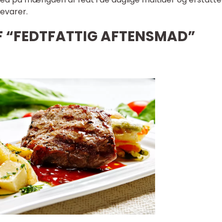
evarer.
AF “FEDTFATTIG AFTENSMAD”