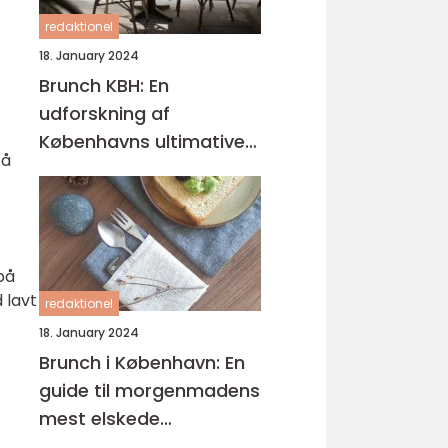
redaktionel
18. January 2024
Brunch KBH: En
udforskning af
Københavns ultimative
på
brunchoplevelser
på
 lavt
redaktionel
18. January 2024
Brunch i København: En
guide til morgenmadens
mest elskede
kombination