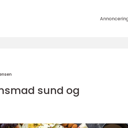
Annoncerin
tensen
tensmad sund og