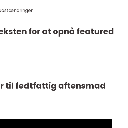
g kostændringer
teksten for at opnå featured
r til fedtfattig aftensmad