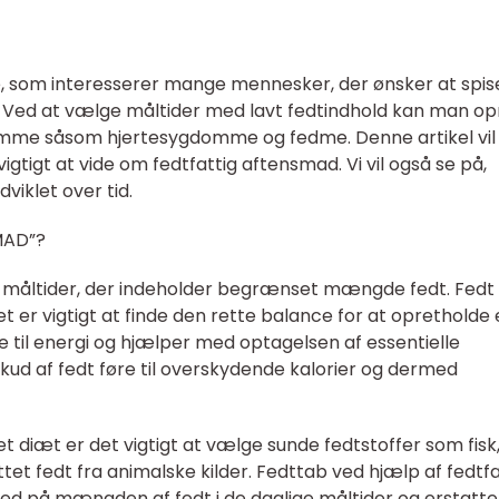
, som interesserer mange mennesker, der ønsker at spis
. Ved at vælge måltider med lavt fedtindhold kan man op
omme såsom hjertesygdomme og fedme. Denne artikel vil
gtigt at vide om fedtfattig aftensmad. Vi vil også se på,
viklet over tid.
MAD”?
il måltider, der indeholder begrænset mængde fedt. Fedt
et er vigtigt at finde den rette balance for at opretholde
ilde til energi og hjælper med optagelsen af essentielle
kud af fedt føre til overskydende kalorier og dermed
 diæt er det vigtigt at vælge sunde fedtstoffer som fisk
 fedt fra animalske kilder. Fedttab ved hjælp af fedtfa
ed på mængden af fedt i de daglige måltider og erstatte