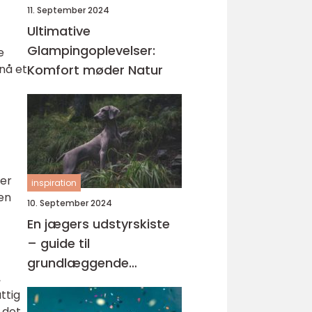
11. September 2024
Ultimative
Glampingoplevelser:
e
nå et
Komfort møder Natur
 er
inspiration
 en
10. September 2024
En jægers udstyrskiste
– guide til
grundlæggende
,
jagtudstyr
ttig
 det