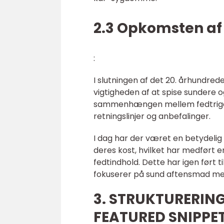
2.3 Opkomsten af 
:
I slutningen af det 20. århund
vigtigheden af at spise sundere 
sammenhængen mellem fedtrige k
retningslinjer og anbefalinger.
I dag har der været en betydeli
deres kost, hvilket har medført e
fedtindhold. Dette har igen ført t
fokuserer på sund aftensmad med
3. STRUKTURERING
FEATURED SNIPPET