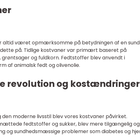
ner
r altid været opmærksomme på betydningen af en sund
dette på. Tidlige kostvaner var primært baseret på
 grøntsager og fuldkorn. Fedtstoffer blev anvendt i
m af animalsk fedt og olivenolie.
lle revolution og kostændringer
g den moderne livsstil blev vores kostvaner påvirket.
mættede fedtstoffer og sukker, blev mere tilgængelig og
øgning og sundhedsmæssige problemer som diabetes og hje