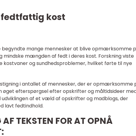
fedtfattig kost
rede begyndte mange mennesker at blive opmærksomme 
og mindske mængden af fedt i deres kost. Forskning viste
ostvaner og sundhedsproblemer, hvilket førte til nye
g stigning i antallet af mennesker, der er opmærksomme 
n øget efterspørgsel efter opskrifter og måltidsideer med
il udviklingen af et væld af opskrifter og madblogs, der
 lavt fedtindhold.
 AF TEKSTEN FOR AT OPNÅ
: