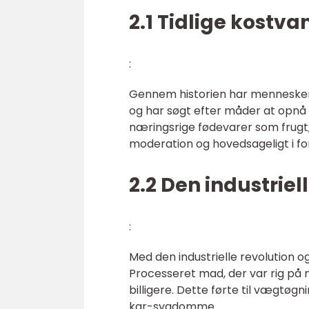
2.1 Tidlige kostva
:
Gennem historien har menneske
og har søgt efter måder at opnå 
næringsrige fødevarer som frugt,
moderation og hovedsageligt i for
2.2 Den industrie
:
Med den industrielle revolution o
Processeret mad, der var rig på 
billigere. Dette førte til vægt
kar-sygdomme.