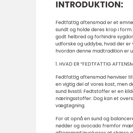
INTRODUKTION:
Fedtfattig aftensmad er et emne
sundt og holde deres krop i form
godt helbred og forhindre sygd
udforske og uddybe, hvad der er vi
hvordan denne madtradition er ud
1. HVAD ER “FEDTFATTIG AFTENS
Fedtfattig aftensmad henviser t
en vigtig del af vores kost, men d
sund livsstil. Fedtstoffer er en k
næringsstoffer. Dog kan et overs
vægtøgning.
For at opnå en sund og balanceret
nødder og avocado fremfor mættet
aftensmad involverer at skære n