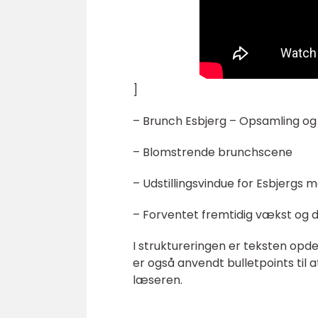
]
– Brunch Esbjerg – Opsamling og 
– Blomstrende brunchscene
– Udstillingsvindue for Esbjergs 
– Forventet fremtidig vækst og d
I struktureringen er teksten opd
er også anvendt bulletpoints til
læseren.