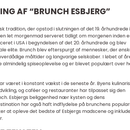
LING AF “BRUNCH ESBJERG”
sk tradition, der opstod i slutningen af det 19. århundrede 
f en let morgenmad serveret tidligt om morgenen inden e
duceret i USA i begyndelsen af det 20. århundrede og blev
ale elite. Brunch blev efterspurgt af mennesker, der øns
erdådige måltider og langvarige selskaber. I løbet af å
re almindelig spiseoplevelse og er blevet populært over h
ar været i konstant vækst i de seneste år. Byens kulinari
vikling, og caféer og restauranter har tilpasset sig den
unch. Esbjergs beliggenhed nær kysten og dens
stination har også haft indflydelse på brunchens populari
ker at opleve det bedste af Esbjergs madscene og inklud
r.