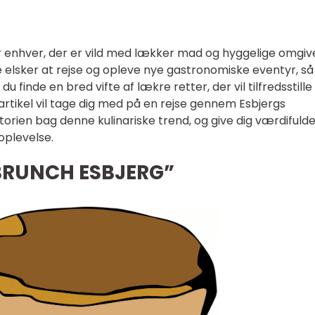
r enhver, der er vild med lækker mad og hyggelige omgive
e elsker at rejse og opleve nye gastronomiske eventyr, så
u finde en bred vifte af lækre retter, der vil tilfredsstille
tikel vil tage dig med på en rejse gennem Esbjergs
orien bag denne kulinariske trend, og give dig værdifulde
oplevelse.
BRUNCH ESBJERG”