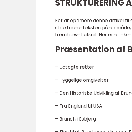
STRUKTURERING A
For at optimere denne artikel til
strukturere teksten på en måde, d
fremhævet afsnit. Her er et ekse
Præsentation af 
– Udsøgte retter
– Hyggelige omgivelser
– Den Historiske Udvikling af Bru
– Fra England til USA
– Brunch i Esbjerg
– Tips til at Planlægge din egen