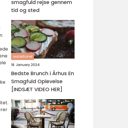
smagfuld rejse gennem
tid og sted
i
n
kede
rene
redaktionel
ele
18. January 2024
Bedste Brunch i Århus En
Smagfuld Oplevelse
ske
[INDSÆT VIDEO HER]
tet.
erer