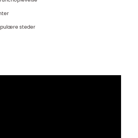
nter
opulære steder