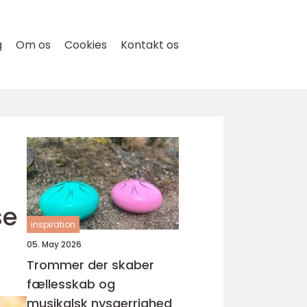
g
Om os
Cookies
Kontakt os
se
inspiration
05. May 2026
Trommer der skaber
fællesskab og
musikalsk nysgerrighed