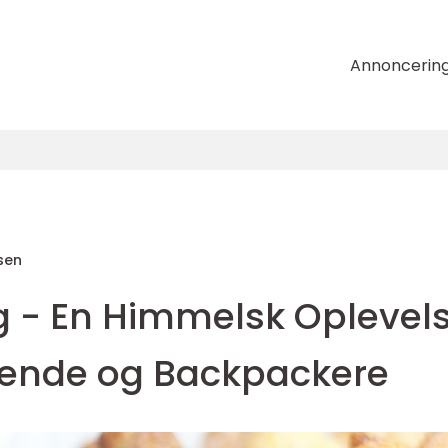
Annoncerin
sen
g - En Himmelsk Oplevel
jsende og Backpackere