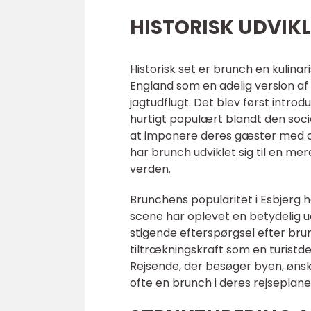
HISTORISK UDVIK
Historisk set er brunch en kulinari
England som en adelig version a
jagtudflugt. Det blev først intro
hurtigt populært blandt den soci
at imponere deres gæster med ov
har brunch udviklet sig til en me
verden.
Brunchens popularitet i Esbjerg h
scene har oplevet en betydelig ud
stigende efterspørgsel efter br
tiltrækningskraft som en turistde
Rejsende, der besøger byen, øns
ofte en brunch i deres rejseplane