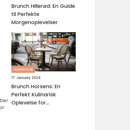
Brunch Hillerød: En Guide
til Perfekte
Morgenoplevelser
redaktionel
17. January 2024
Brunch Horsens: En
Perfekt Kulinarisk
 Der
Oplevelse for
or
Eventyrrejsende og
Backpackere