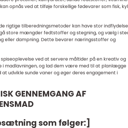
kan opnås ved at tilføje forskellige fødevarer som fisk, kyl
de rigtige tilberedningsmetoder kan have stor indflydels
å store mængder fedtstoffer og stegning, og vælg i ste
g eller dampning. Dette bevarer næringsstoffer og
v spiseoplevelse ved at servere måltider på en kreativ og
ne i madlavningen, og lad dem være med til at planlægge
at udvikle sunde vaner og øger deres engagement i
ORISK GENNEMGANG AF
TENSMAD
psætning som følger:]