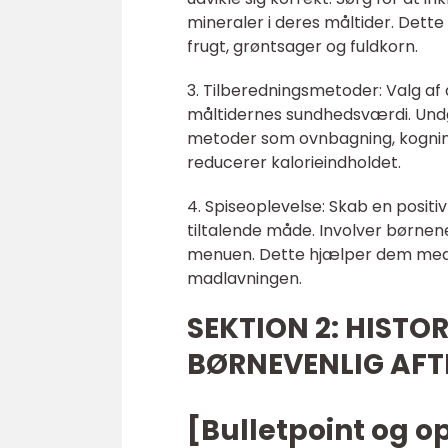
mineraler i deres måltider. Dette 
frugt, grøntsager og fuldkorn.
3. Tilberedningsmetoder: Valg af 
måltidernes sundhedsværdi. Undg
metoder som ovnbagning, kognin
reducerer kalorieindholdet.
4. Spiseoplevelse: Skab en positi
tiltalende måde. Involver børne
menuen. Dette hjælper dem med 
madlavningen.
SEKTION 2: HIST
BØRNEVENLIG AF
[Bulletpoint og o