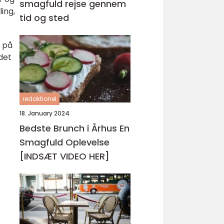
smagfuld rejse gennem
ling,
tid og sted
e på
det
redaktionel
18. January 2024
Bedste Brunch i Århus En
Smagfuld Oplevelse
[INDSÆT VIDEO HER]