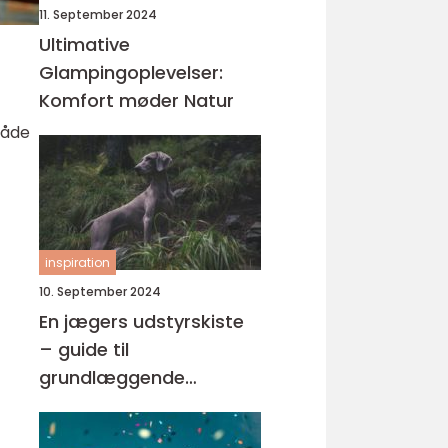
11. September 2024
Ultimative
Glampingoplevelser:
Komfort møder Natur
både
inspiration
10. September 2024
En jægers udstyrskiste
– guide til
grundlæggende
jagtudstyr