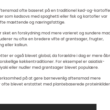
ftensmad ofte baseret på en traditionel kød-og-kartoffe
ter som kødsovs med spaghetti eller fisk og kartofler var
 ofte mættende og næringsfattige.
der sket en forskydning mod mere varieret og sundere mad 
derer nu ofte en bredere vifte af grøntsager, frugter,
g eller kalkun.
retter er også blevet global, da forældre i dag er mere åb
forskellige køkkentraditioner. For eksempel er asiatisk-
riyaki eller nudler med grøntsager blevet populære.
mærksomhed på at gøre børnevenlig aftensmad mere
 ofte blevet erstattet med plantebaserede proteinkilde