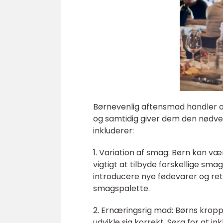
Børnevenlig aftensmad handler om
og samtidig giver dem den nødven
inkluderer:
1. Variation af smag: Børn kan 
vigtigt at tilbyde forskellige sm
introducere nye fødevarer og ret
smagspalette.
2. Ernæringsrig mad: Børns kroppe
udvikle sig korrekt. Sørg for at i