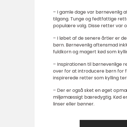
– I gamle dage var børnevenlig a
tilgang. Tunge og fedtfattige ret
populære valg. Disse retter var
– I løbet af de senere årtier er 
børn. Børnevenlig aftensmad inklu
fuldkorn og magert kød som kyllin
– Inspirationen til børnevenlige 
over for at introducere børn for 
inspirerede retter som kylling te
– Der er også sket en øget op
miljømæssigt bæredygtig. Kød er
linser eller bønner.