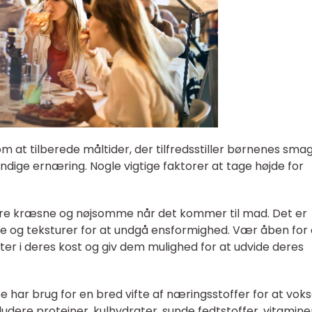
 at tilberede måltider, der tilfredsstiller børnenes sma
dige ernæring. Nogle vigtige faktorer at tage højde for
være kræsne og nøjsomme når det kommer til mad. Det er
age og teksturer for at undgå ensformighed. Vær åben for 
ter i deres kost og giv dem mulighed for at udvide deres
 har brug for en bred vifte af næringsstoffer for at vok
nkludere proteiner, kulhydrater, sunde fedtstoffer, vitamine