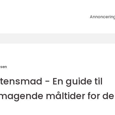
Annoncerin
nsen
tensmad - En guide til
magende måltider for de