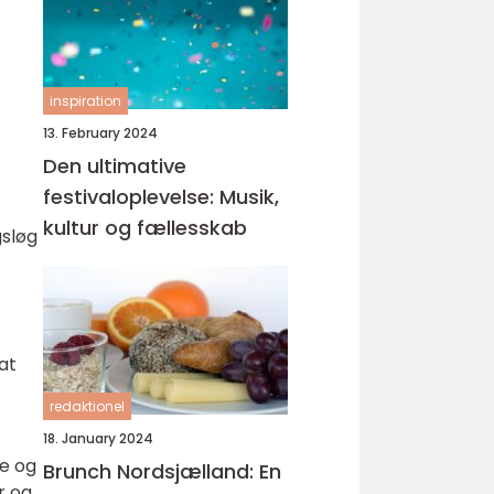
inspiration
13. February 2024
Den ultimative
festivaloplevelse: Musik,
kultur og fællesskab
gsløg
at
redaktionel
18. January 2024
se og
Brunch Nordsjælland: En
r og