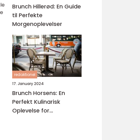
le
Brunch Hillerød: En Guide
de
til Perfekte
Morgenoplevelser
redaktionel
17. January 2024
Brunch Horsens: En
Perfekt Kulinarisk
Oplevelse for
Eventyrrejsende og
Backpackere