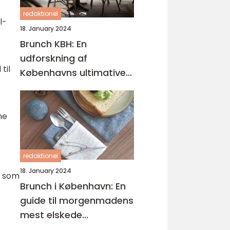
redaktionel
l-
18. January 2024
Brunch KBH: En
udforskning af
til
Københavns ultimative
brunchoplevelser
ne
redaktionel
18. January 2024
r som
Brunch i København: En
guide til morgenmadens
mest elskede
kombination